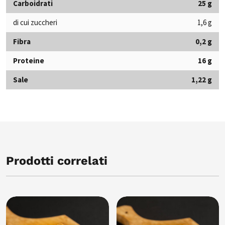
Carboidrati
25 g
di cui zuccheri
1,6 g
Fibra
0,2 g
Proteine
16 g
Sale
1,22 g
Prodotti correlati