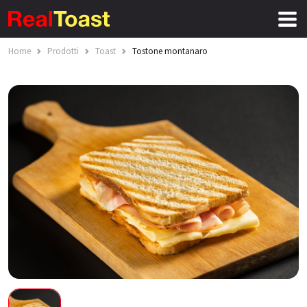
Home
Prodotti
Toast
Tostone montanaro
CERCA