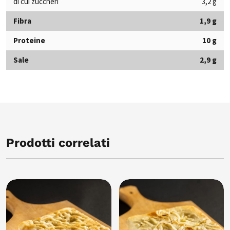
di cui zuccheri
3,2 g
Fibra
1,9 g
Proteine
10 g
Sale
2,9 g
Prodotti correlati