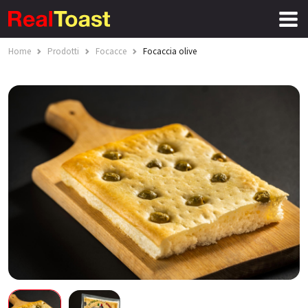
Home
Prodotti
Focacce
Focaccia olive
CERCA