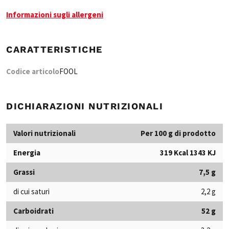
Informazioni sugli allergeni
CARATTERISTICHE
Codice articolo
FOOL
DICHIARAZIONI NUTRIZIONALI
Valori nutrizionali
Per 100 g di prodotto
Energia
319 Kcal 1343 KJ
Grassi
7,5 g
di cui saturi
2,2 g
Carboidrati
52 g